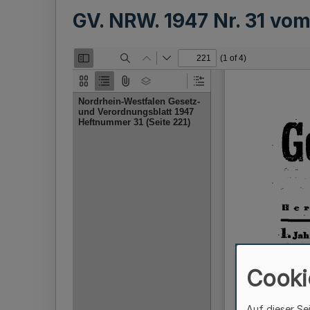
GV. NRW. 1947 Nr. 31 vo
Cooki
Auf dieser Se