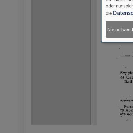
oder nur solc
Datensc
die
Nur notwend