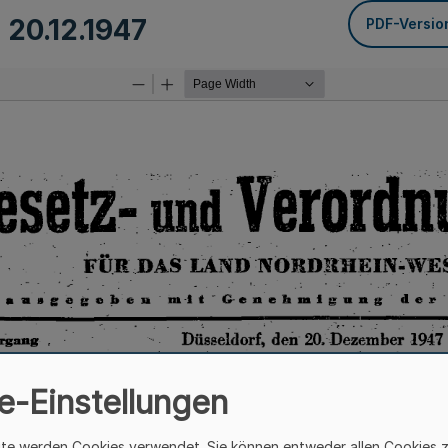
m
20.12.1947
PDF-Versio
e-Einstellungen
ite werden Cookies verwendet. Sie können entweder allen Cookies 