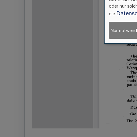
oder nur solc
Datensc
die
Nur notwend