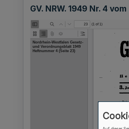
GV. NRW. 1949 Nr. 4 vom
Cooki
Auf dieser Se