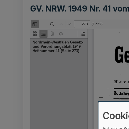
GV. NRW. 1949 Nr. 41 vo
Cooki
Auf dieser Se