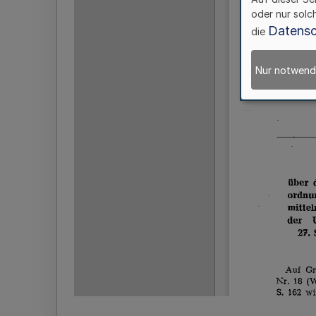
oder nur solc
Datensc
die
Nur notwend