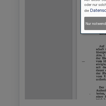
oder nur solc
Datensc
die
Nur notwend