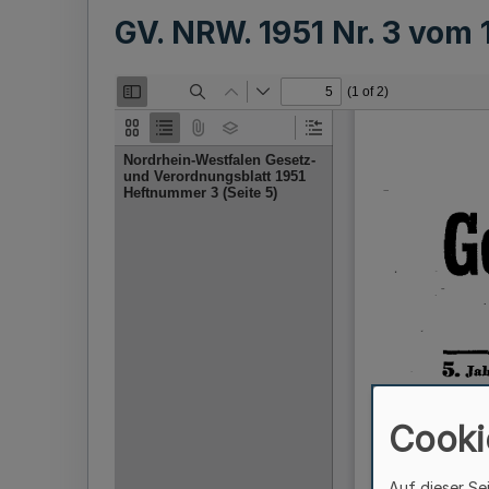
GV. NRW. 1951 Nr. 3 vom
Cooki
Auf dieser Se