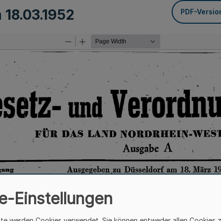
m
18.03.1952
PDF-Versio
e-Einstellungen
ite werden Cookies verwendet. Sie können entweder allen Cookies 