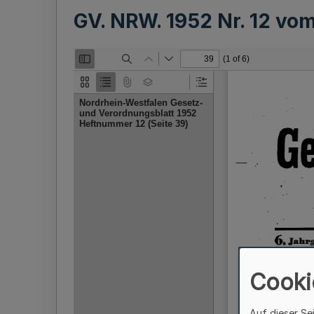
GV. NRW. 1952 Nr. 12 vo
Cooki
Auf dieser Se