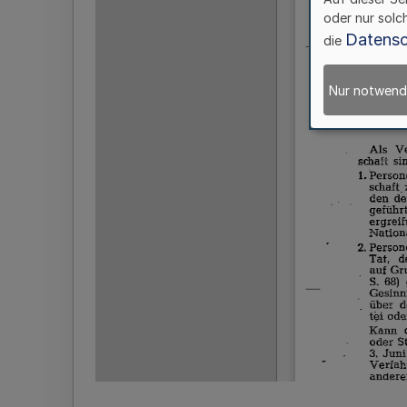
oder nur solc
Datensc
die
Nur notwend