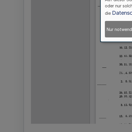
oder nur solc
Datensc
die
Nur notwend