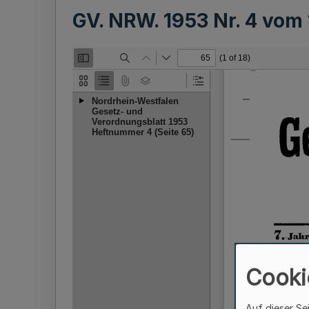
GV. NRW. 1953 Nr. 4 vom
Cooki
Auf dieser Se