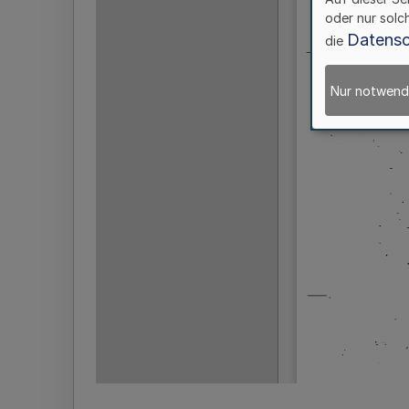
oder nur solc
Datensc
die
Nur notwend