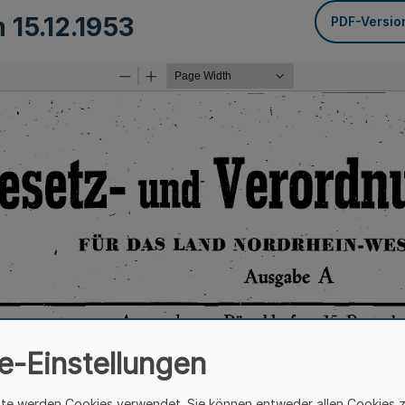
m
15.12.1953
PDF-Versio
e-Einstellungen
ite werden Cookies verwendet. Sie können entweder allen Cookies 