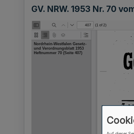
GV. NRW. 1953 Nr. 70 vo
Cooki
Auf dieser Se