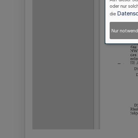
oder nur solc
Datensc
die
Nur notwend