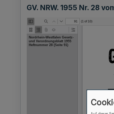
GV. NRW. 1955 Nr. 28 v
Cooki
Auf dieser Se