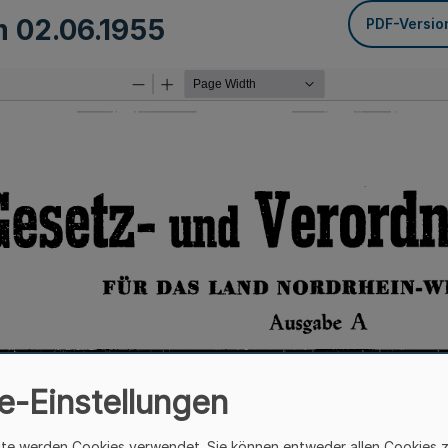
om
02.06.1955
PDF-Versio
e-Einstellungen
ite werden Cookies verwendet. Sie können entweder allen Cookies 