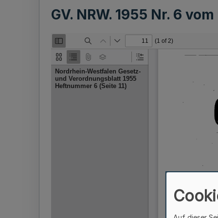
GV. NRW. 1955 Nr. 6 vom
Cooki
Auf dieser Se