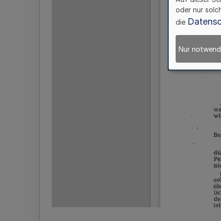
oder nur solc
Datensc
die
Nur notwend