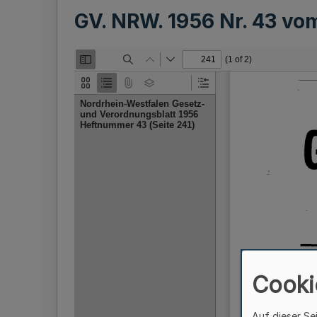
GV. NRW. 1956 Nr. 43 v
Cooki
Auf dieser Se