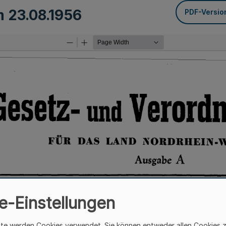
om
23.08.1956
PDF-Versio
e-Einstellungen
ite werden Cookies verwendet. Sie können entweder allen Cookies 