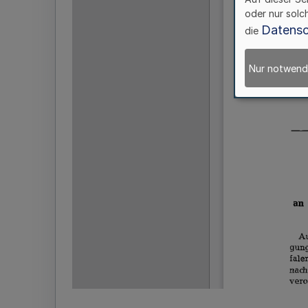
oder nur solc
Datensc
die
Nur notwend