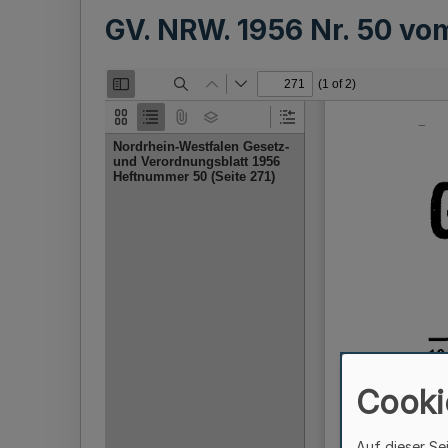
GV. NRW. 1956 Nr. 50 v
Cooki
Auf dieser Se