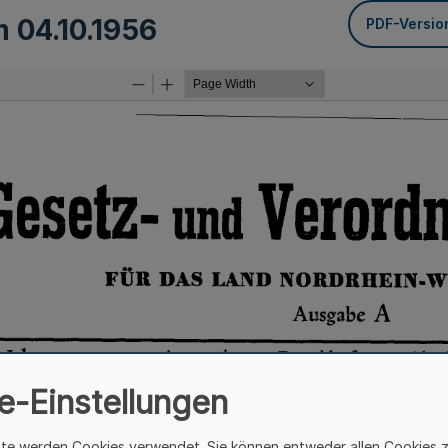
om
04.10.1956
PDF-Versio
e-Einstellungen
ite werden Cookies verwendet. Sie können entweder allen Cookies 