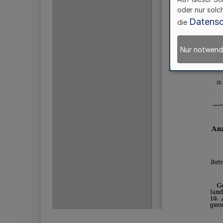
oder nur solc
Datensc
die
Nur notwend