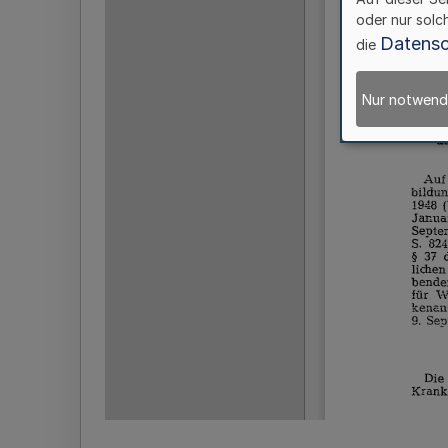
oder nur solc
Datensc
die
Nur notwend