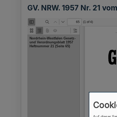
GV. NRW. 1957 Nr. 21 vo
Cooki
Auf dieser Se