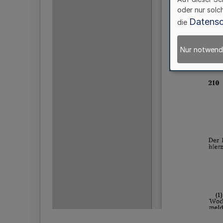
oder nur solc
Datensc
die
Nur notwend