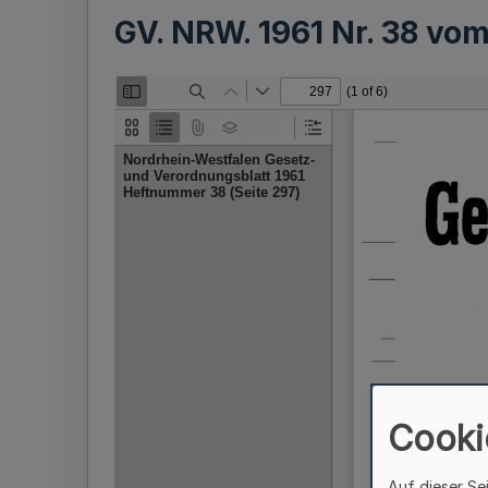
GV. NRW. 1961 Nr. 38 vo
Cooki
Auf dieser Se