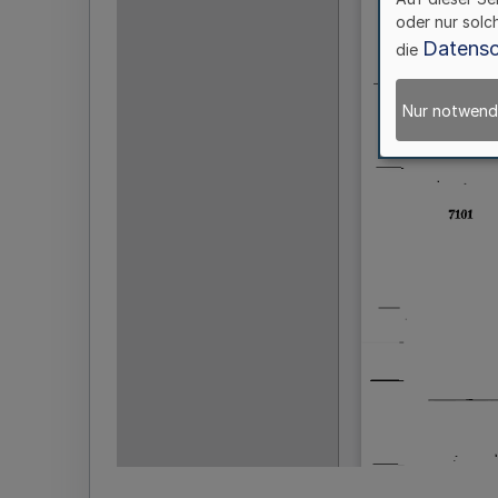
oder nur solc
Datensc
die
Nur notwend