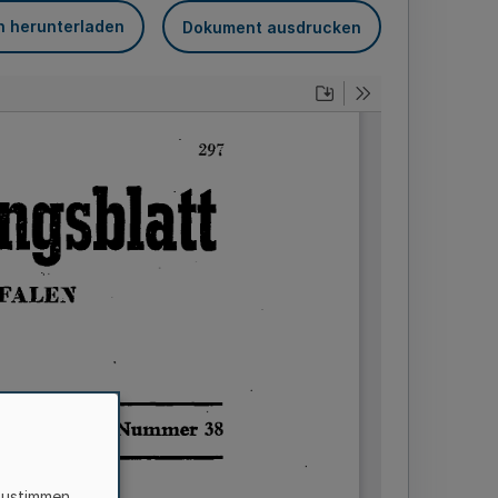
n herunterladen
Dokument ausdrucken
zustimmen,