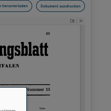
n herunterladen
Dokument ausdrucken
zustimmen,