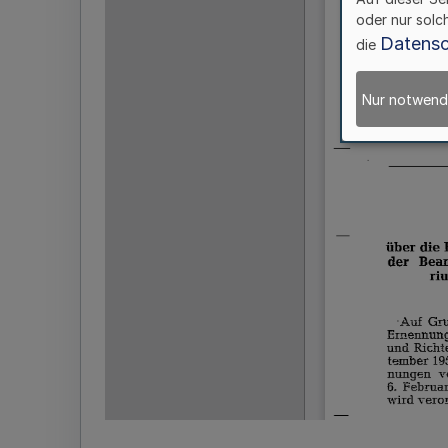
oder nur solc
Datensc
die
Nur notwend