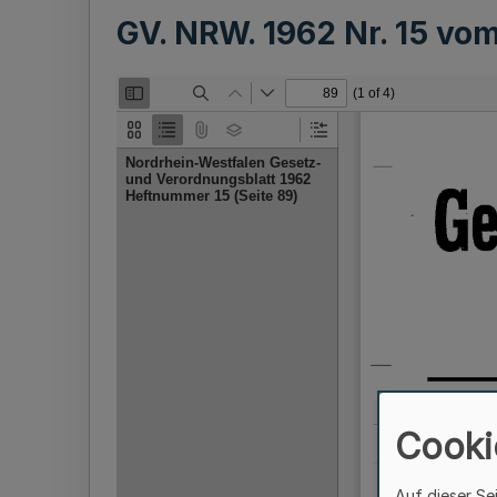
GV. NRW. 1962 Nr. 15 vo
Cooki
Auf dieser Se