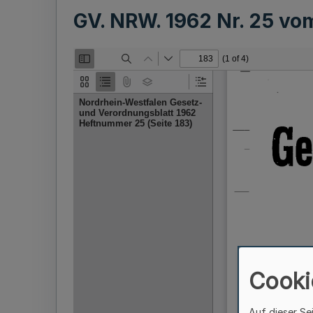
GV. NRW. 1962 Nr. 25 v
Cooki
Auf dieser Se