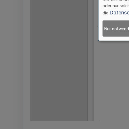
oder nur solc
Datensc
die
Nur notwend