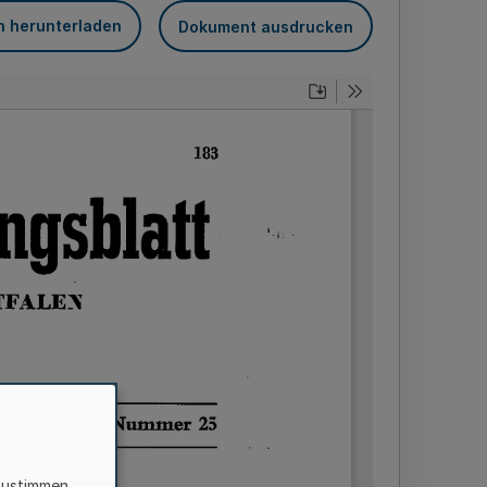
n herunterladen
Dokument ausdrucken
zustimmen,