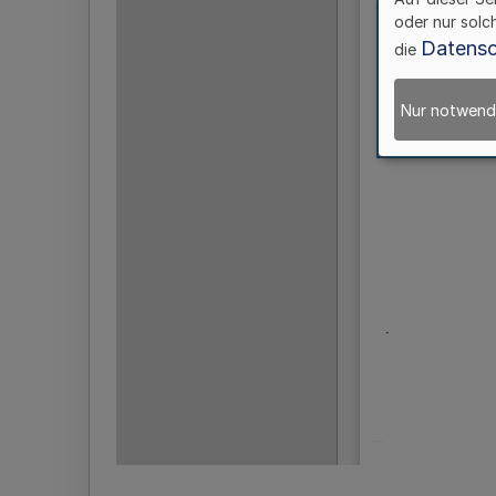
oder nur solc
Datensc
die
Nur notwend