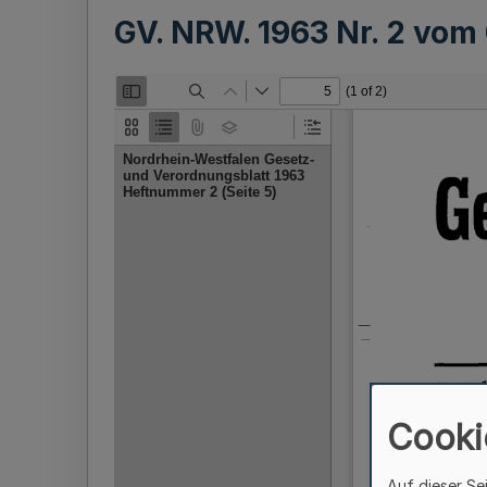
GV. NRW. 1963 Nr. 2 vom
Cooki
Auf dieser Se