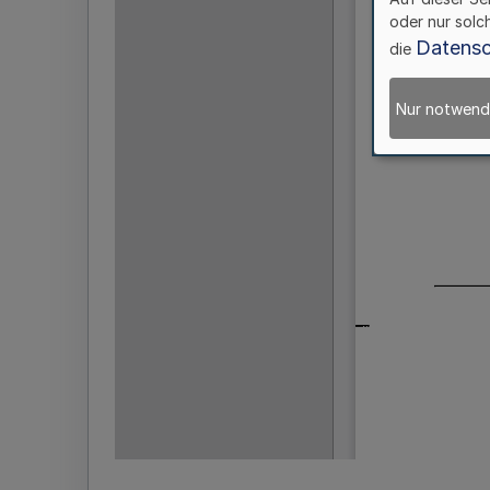
oder nur solc
Datensc
die
Nur notwend