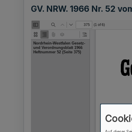
GV. NRW. 1966 Nr. 52 v
Cooki
Auf dieser Se