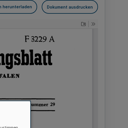
n herunterladen
Dokument ausdrucken
zustimmen,