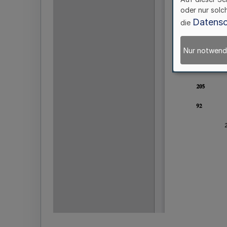
oder nur solc
Datensc
die
Nur notwend