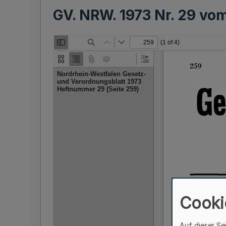
GV. NRW. 1973 Nr. 29 vo
Cooki
Auf dieser Se