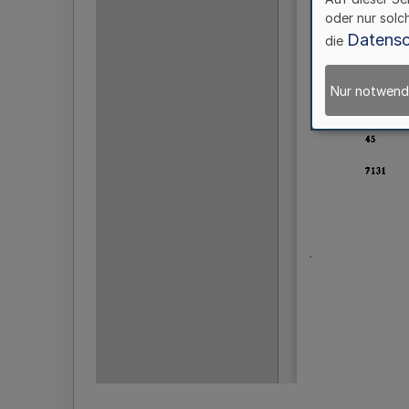
oder nur solc
Datensc
die
Nur notwend