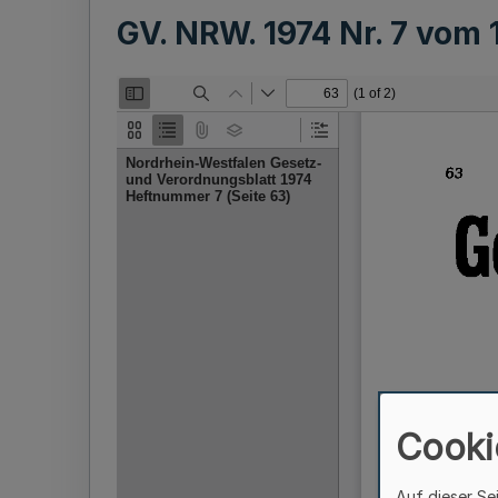
GV. NRW. 1974 Nr. 7 vom
Cooki
Auf dieser Se