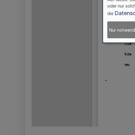
oder nur solc
Datensc
die
Nur notwend