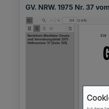
GV. NRW. 1975 Nr. 37 vo
Cooki
Auf dieser Se