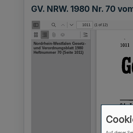
GV. NRW. 1980 Nr. 70 vo
Cooki
Auf dieser Se