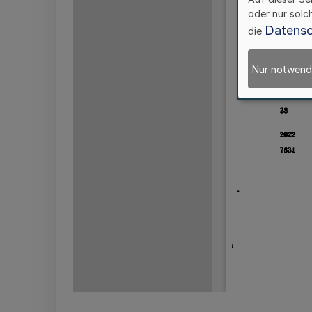
oder nur solc
Datensc
die
Nur notwend