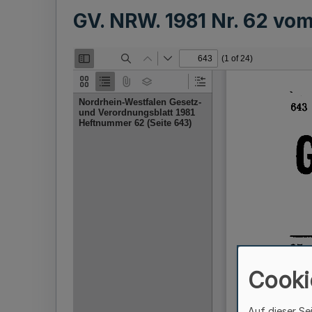
GV. NRW. 1981 Nr. 62 vo
Cooki
Auf dieser Se