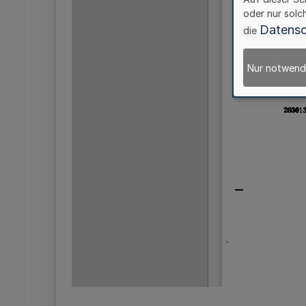
oder nur solc
Datensc
die
Nur notwend