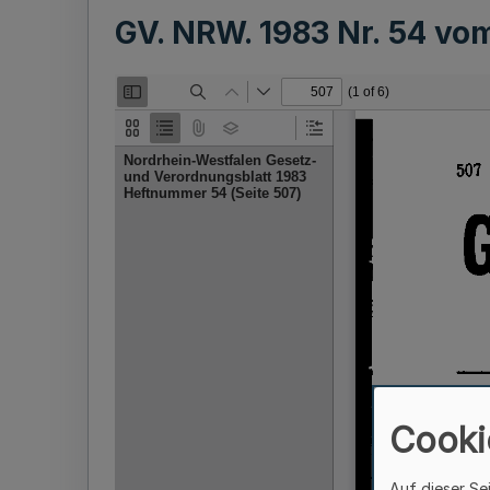
GV. NRW. 1983 Nr. 54 v
Cooki
Auf dieser Se