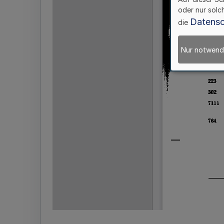
oder nur solc
Datensc
die
Nur notwend