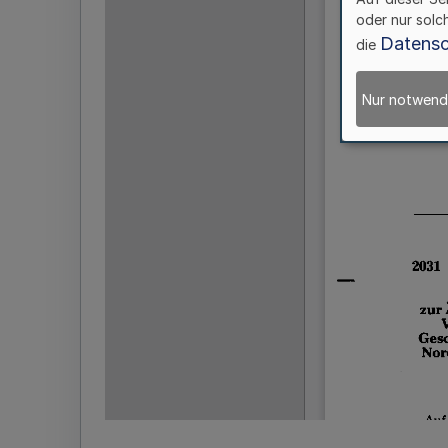
oder nur solc
Datensc
die
Nur notwend