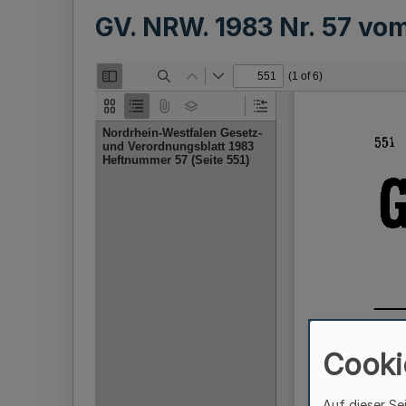
GV. NRW. 1983 Nr. 57 vo
Cooki
Auf dieser Se