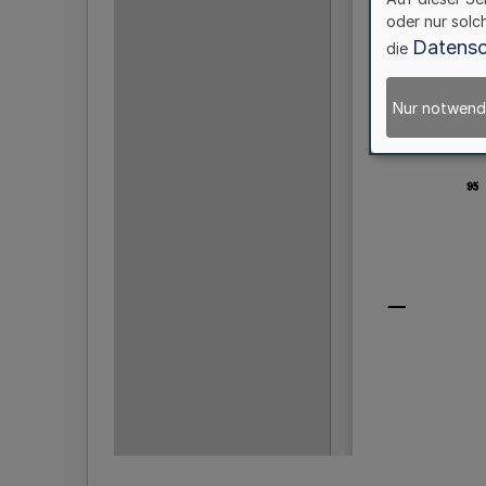
oder nur solc
Datensc
die
Nur notwend