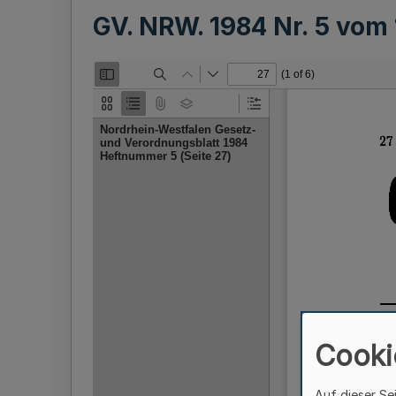
GV. NRW. 1984 Nr. 5 vom
Cooki
Auf dieser Se