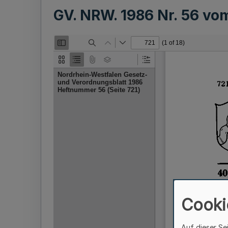
GV. NRW. 1986 Nr. 56 v
Cooki
Auf dieser Se