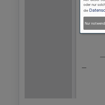
oder nur solc
Datensc
die
Nur notwend