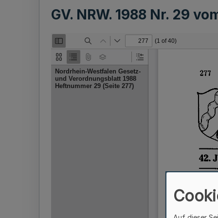
GV. NRW. 1988 Nr. 29 v
Cooki
Auf dieser Se