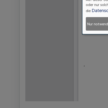
oder nur solc
Datensc
die
Nur notwend