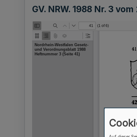
GV. NRW. 1988 Nr. 3 vom
Cooki
Auf dieser Se