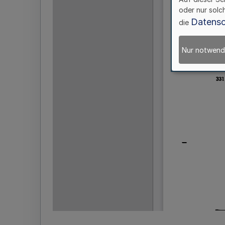
oder nur solc
Datensc
die
Nur notwend