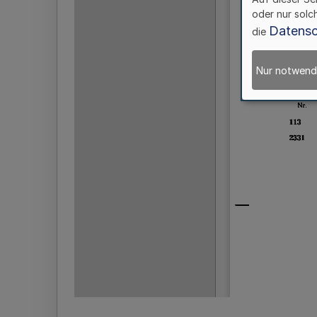
oder nur solc
Datensc
die
Nur notwend