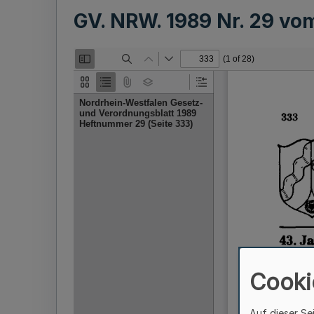
GV. NRW. 1989 Nr. 29 v
Cooki
Auf dieser Se