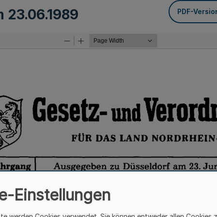
om
23.06.1989
PDF-Versio
e-Einstellungen
ite werden Cookies verwendet. Sie können entweder allen Cookies 