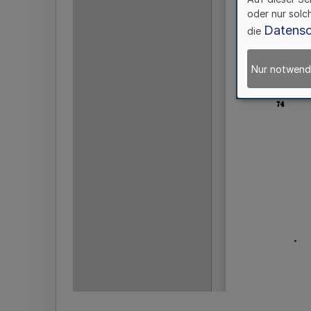
oder nur solc
Datensc
die
Nur notwend