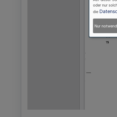
oder nur solc
Datensc
die
Nur notwend