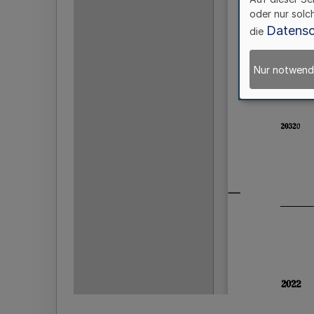
oder nur solc
Datensc
die
Nur notwend