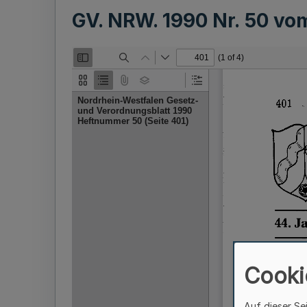
GV. NRW. 1990 Nr. 50 v
Cooki
Auf dieser Se