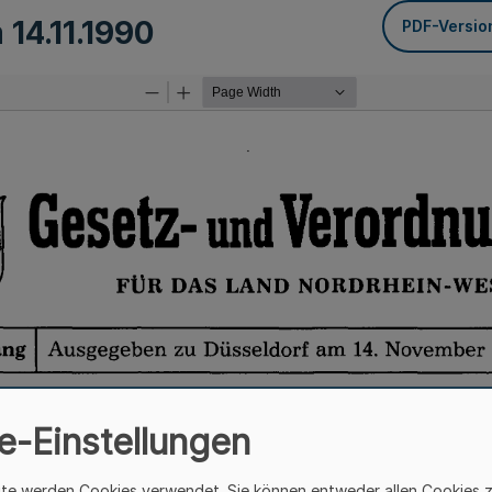
m
14.11.1990
PDF-Versio
e-Einstellungen
ite werden Cookies verwendet. Sie können entweder allen Cookies 