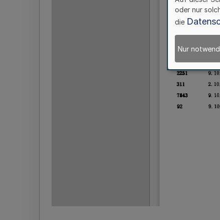
oder nur solc
Datensc
die
Nur notwend