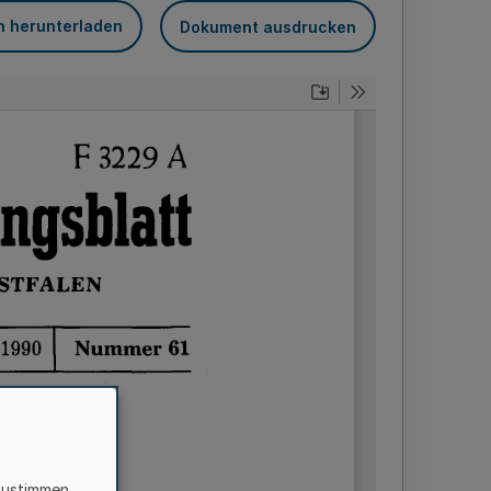
n herunterladen
Dokument ausdrucken
zustimmen,