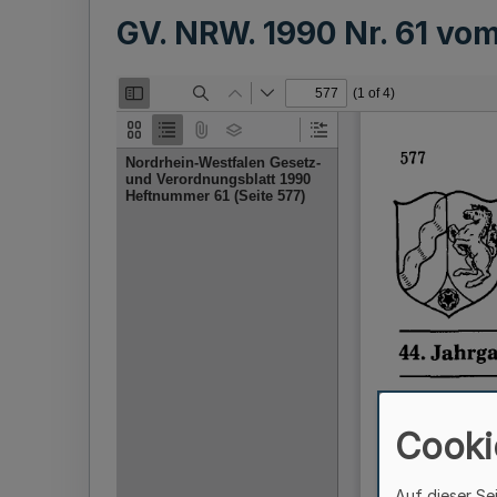
GV. NRW. 1990 Nr. 61 vo
Cooki
Auf dieser Se