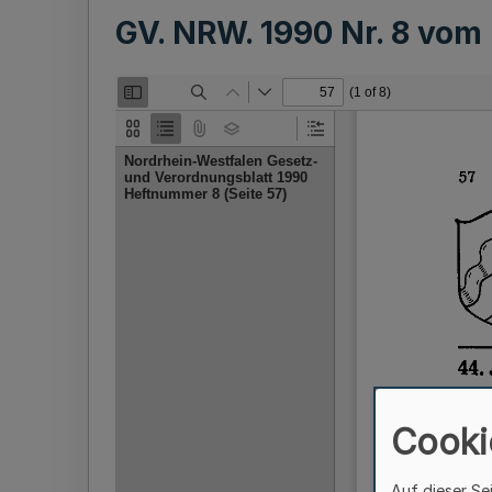
GV. NRW. 1990 Nr. 8 vom
Cooki
Auf dieser Se