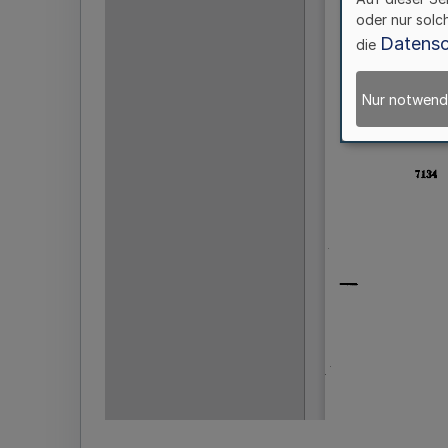
oder nur solc
Datensc
die
Nur notwend