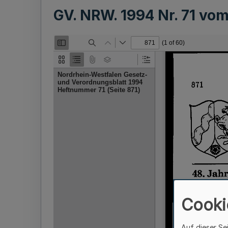
GV. NRW. 1994 Nr. 71 vo
Cooki
Auf dieser Se