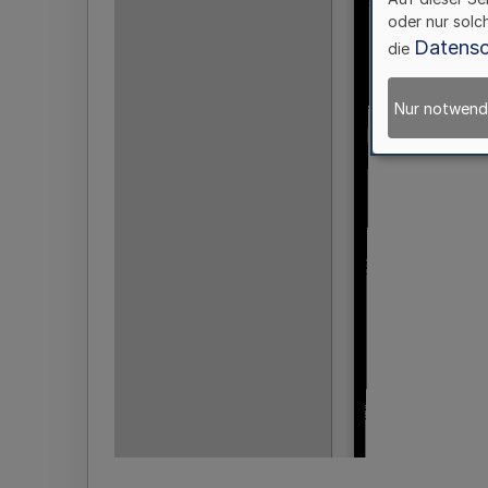
oder nur solc
Datensc
die
Nur notwend