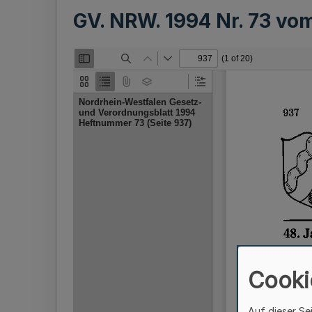
GV. NRW. 1994 Nr. 73 vo
Cooki
Auf dieser Se