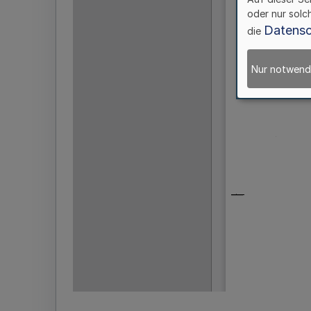
oder nur solc
Datensc
die
Nur notwend