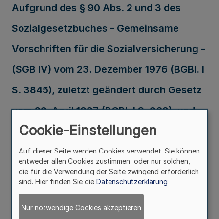
Aufgrund des § 90 Abs. 2 und 3 des
Sozialgesetzbuches - Gemeinsame
Vorschriften für die Sozialversicherung -
(SGB IV) vom 23. Dezember 1976 (BGBl. I
S. 3845), zuletzt geändert durch Gesetz
vom 29. April 1997 (BGBl. I S. 968), und
Cookie-Einstellungen
aufgrund des § 5 der Verordnung zur
Regelung von Zuständigkeiten nach dem
Auf dieser Seite werden Cookies verwendet. Sie können
entweder allen Cookies zustimmen, oder nur solchen,
Sozialgesetzbuch (ZuVO SGB) vom 13.
die für die Verwendung der Seite zwingend erforderlich
sind. Hier finden Sie die
Datenschutzerklärung
Dezember 1989 (GV. NW. S. 679), zuletzt
Nur notwendige Cookies akzeptieren
geändert durch Verordnung vom 1. Juli