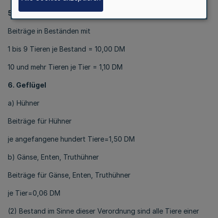
5. Schafe
Beiträge in Beständen mit
1 bis 9 Tieren je Bestand = 10,00 DM
10 und mehr Tieren je Tier = 1,10 DM
6. Geflügel
a) Hühner
Beiträge für Hühner
je angefangene hundert Tiere=1,50 DM
b) Gänse, Enten, Truthühner
Beiträge für Gänse, Enten, Truthühner
je Tier=0,06 DM
(2) Bestand im Sinne dieser Verordnung sind alle Tiere einer