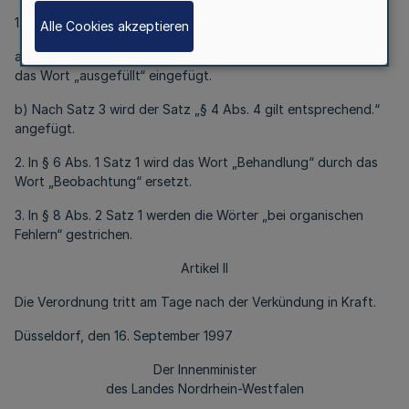
1. § 5 Abs. 2 wird wie folgt geändert:
Alle Cookies akzeptieren
a) In Satz 2 wird nach dem Wort „Zahn-Behandlungsschein“
das Wort „ausgefüllt“ eingefügt.
b) Nach Satz 3 wird der Satz „§ 4 Abs. 4 gilt entsprechend.“
angefügt.
2. In § 6 Abs. 1 Satz 1 wird das Wort „Behandlung“ durch das
Wort „Beobachtung“ ersetzt.
3. In § 8 Abs. 2 Satz 1 werden die Wörter „bei organischen
Fehlern“ gestrichen.
Artikel II
Die Verordnung tritt am Tage nach der Verkündung in Kraft.
Düsseldorf, den 16. September 1997
Der Innenminister
des Landes Nordrhein-Westfalen