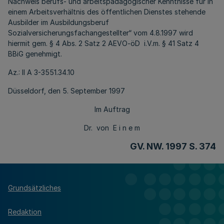
Nachweis berufs- und arbeitspädagogischer Kenntnisse für in
einem Arbeitsverhältnis des öffentlichen Dienstes stehende
Ausbilder im Ausbildungsberuf
Sozialversicherungsfachangestellter“ vom 4.8.1997 wird
hiermit gem. § 4 Abs. 2 Satz 2 AEVO-öD i.V.m. § 41 Satz 4
BBiG genehmigt.
Az.: II A 3-3551.34.10
Düsseldorf, den 5. September 1997
Im Auftrag
Dr. von E i n e m
GV. NW. 1997 S. 374
Grundsätzliches
Redaktion