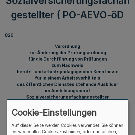
Sozialversicherungsfachan
gestellter ( PO-AEVO-öD
820
Verordnung
zur Änderung der Prüfungsordnung
für die Durchführung von Prüfungen
zum Nachweis
berufs- und arbeitspädagogischer Kenntnisse
für in einem Arbeitsverhältnis
des öffentlichen Dienstes stehende Ausbilder
im Ausbildungsberuf
Sozialversicherungsfachangestellter
( PO-AEVO-öD
Cookie-Einstellungen
Auf dieser Seite werden Cookies verwendet. Sie können
Vom 28. August 1997
entweder allen Cookies zustimmen, oder nur solchen,