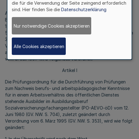
die für die Verwendung der Seite zwingend erforderlich
sind. Hier finden Sie die
Datenschutzerklärung
Aufgrund des § 2 des Gesetzes zur Ausführung des
Berufsbildungsgesetzes im öffentlichen Dienst (AGBBIG) vom
Nur notwendige Cookies akzeptieren
18. September 1979 (GV. NW.S. 644) im Verbindung mit § 3 Nr.
5 der Zweiten Berufsbildungs- Zuständigkeitsverordnung vom
3. Dezember 1991 (GV. NW. S. 553), geändert durch
Verordnung vom 1. Dezember 1992 (GV. NW. S. 518), und
Alle Cookies akzeptieren
aufgrund des Beschlusses des Berufsbildungsausschusses
vom 8. Juli 1997 wird folgendes verordnet:
Artikel I
Die Prüfungsordnung für die Durchführung von Prüfungen
zum Nachweis berufs- und arbeitspädagogischer Kenntnisse
für in einem Arbeitsverhältnis des öffentlichen Dienstes
stehende Ausbilder im Ausbildungsberuf
Sozialversicherungsfachangestellter (PO-AEVO-öD) vom 12.
Juni 1980 (GV. NW. S. 704), zuletzt geändert durch
Verordnung vom 6. März 1995 (GV. NW. S. 353), wird wie folgt
geändert:
1. In der Überschrift wird nach dem Wort