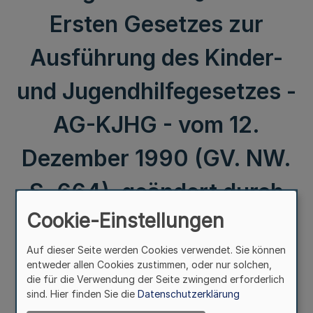
Ersten Gesetzes zur
Ausführung des Kinder-
und Jugendhilfegesetzes -
AG-KJHG - vom 12.
Dezember 1990 (GV. NW.
S. 664), geändert durch
Cookie-Einstellungen
Gesetz vom 20. Dezember
Auf dieser Seite werden Cookies verwendet. Sie können
1994 (GV. NW. S. 1115),
entweder allen Cookies zustimmen, oder nur solchen,
die für die Verwendung der Seite zwingend erforderlich
wird verordnet:
sind. Hier finden Sie die
Datenschutzerklärung