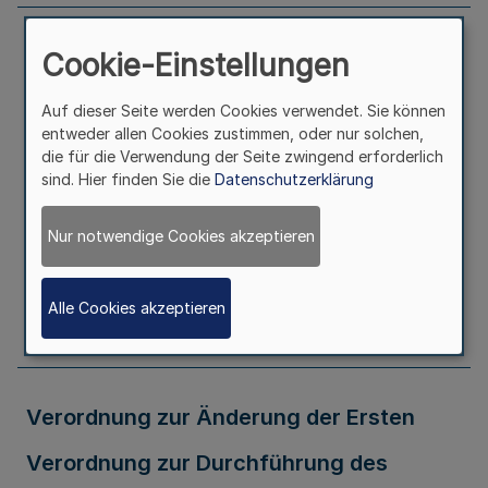
1. Verordnung zur Änderung der
Cookie-Einstellungen
Verordnung zur Abgeltung der
Auf dieser Seite werden Cookies verwendet. Sie können
entweder allen Cookies zustimmen, oder nur solchen,
Bürokosten der Gerichtsvollzieherinnen
die für die Verwendung der Seite zwingend erforderlich
sind. Hier finden Sie die
Datenschutzerklärung
und Gerichtsvollzieher (GVEntschVO)
Vom 11. September 1998
Nur notwendige Cookies akzeptieren
Seite
434
Alle Cookies akzeptieren
Verordnung zur Änderung der Ersten
Verordnung zur Durchführung des