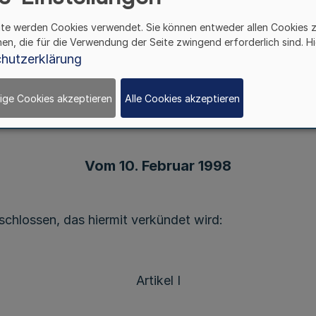
ite werden Cookies verwendet. Sie können entweder allen Cookies 
hen, die für die Verwendung der Seite zwingend erforderlich sind. Hi
Achtes Gesetz
hutzerklärung
erung dienstrechtlicher Vors
ige Cookies akzeptieren
Alle Cookies akzeptieren
Vom 10. Februar 1998
chlossen, das hiermit verkündet wird:
Artikel I