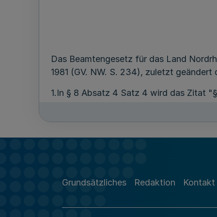
Das Beamtengesetz für das Land Nordrh
1981 (GV. NW. S. 234), zuletzt geändert
1.In § 8 Absatz 4 Satz 4 wird das Zitat "
2.In § 23 wird Absatz 5 wie folgt gefaßt:
"(5) Ein Verzicht auf die Probezeit durc
Grundsätzliches
Redaktion
Kontakt