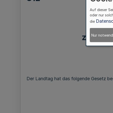
Auf dieser Se
oder nur solc
Datensc
die
zur Änd
Nur notwend
Der Landtag hat das folgende Gesetz bes