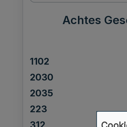
Achtes Gese
1102
2030
2035
223
312
Cooki