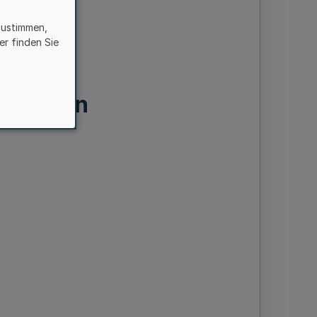
zustimmen,
er finden Sie
chriften