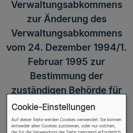
Verwaltungsabkommens
zur Änderung des
Verwaltungsabkommens
vom 24. Dezember 1994/1.
Februar 1995 zur
Bestimmung der
zuständigen Behörde für
die Festsetzung des
Cookie-Einstellungen
Wasserschutzgebietes für
Auf dieser Seite werden Cookies verwendet. Sie können
entweder allen Cookies zustimmen, oder nur solchen,
die
die für die Verwendung der Seite zwingend erforderlich