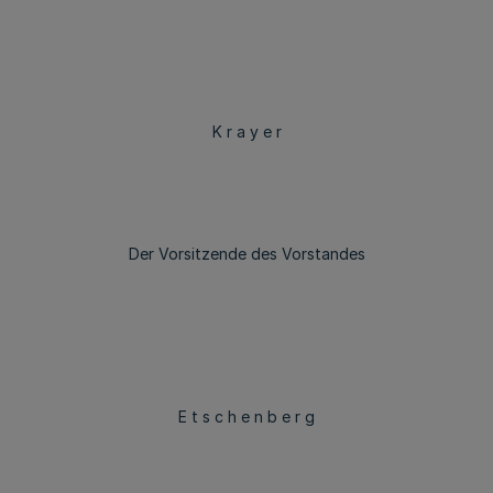
K r a y e r
Der Vorsitzende des Vorstandes
E t s c h e n b e r g