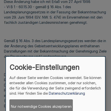
Diese Änderung habe ich mit Erlaß vom 27. April 1998
- VI B 1 - 60.15.30 - gemäß § 16 Abs. 1 des
Landesplanungsgesetzes in der Fassung der Bekanntmachung
vom 29. Juni 1994 (GV. NW. S. 474) im Einvernehmen mit den
fachlich zuständigen Landesministerien genehmigt.
Gemäß § 16 Abs. 3 des Landesplanungsgesetzes werden die in
der Änderung des Gebietsentwicklungsplanes enthaltenen
Darstellungen mit der Bekanntmachung der Genehmigung Ziele
der Raumordnung und Landesplanung.
Cookie-Einstellungen
Die 31. Änderung des Gebietsentwicklungsplanes für den
Auf dieser Seite werden Cookies verwendet. Sie können
Regierungsbezirk Arnsberg, Teilabschnitt
entweder allen Cookies zustimmen, oder nur solchen,
Dortmund/Unna/Hamm, wird beim Ministerium für Umwelt,
die für die Verwendung der Seite zwingend erforderlich
Raumordnung und Landwirtschaft (Landesplanungsbehörde)
sind. Hier finden Sie die
Datenschutzerklärung
in Düsseldorf, bei der Bezirksregierung Arnsberg
(Bezirksplanungsbehörde), bei der Stadt Dortmund zur
Einsicht für jedermann niedergelegt.
Nur notwendige Cookies akzeptieren