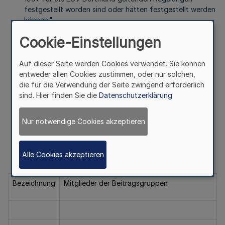
festgestellt worden sind oder hätten festgestellt werden
können."
Cookie-Einstellungen
Artikel III
Änderungen zur Beitragsordnung (Anhang zu § 23 der
Satzung)
Auf dieser Seite werden Cookies verwendet. Sie können
entweder allen Cookies zustimmen, oder nur solchen,
1. In § 3 wird folgender Absatz 5 eingefügt:
die für die Verwendung der Seite zwingend erforderlich
sind. Hier finden Sie die
Datenschutzerklärung
"(5) Für die Mitglieder im Gebiet der Stadt Dortmund, die
bis zum 31. Dezember 1997 bei der
Eigenunfallversicherung der Stadt Dortmund (EUV
Nur notwendige Cookies akzeptieren
Dortmund) versichert waren, werden für die Jahre 1998,
1999 und 2000 die nachfolgenden Beitragsgruppen
gebildet:
Alle Cookies akzeptieren
Bezeichnung
Mitglieder der Beitragsgruppen