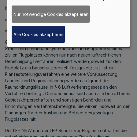
in Zone A über 75 dB (A)
Nur notwendige Cookies akzeptieren
in Zone B über 67 dB (A)
in Zone C über 62 dB (A).
Alle Cookies akzeptieren
Grundlegende Änderungen in bezug auf den Ausbau der
Start- und Landebahnsysteme oder den Flugbetrieb eines
zivilen Flugplatzes können nur nach neuen luftrechtlichen
Genehmigungsverfahren realisiert werden; soweit für den
Flugplatz ein Bauschutzbereich festgesetzt ist, ist ein
Planfeststellungsverfahren eine weitere Voraussetzung.
Landes- und Regionalplanung werden aufgrund der
Raumordnungsklausel in § 6 Luftverkehrsgesetz an den
Verfahren beteiligt. Darüber hinaus sind auch alle betroffenen
Gebietskörperschaften und sonstigen Behörden und
Einrichtungen Verfahrensbeteiligte. Sie wirken insoweit an den
Planungen für den Ausbau und Betrieb des jeweiligen
Flugplatzes mit.
Der LEP NRW und der LEP Schutz vor Fluglärm enthalten die
entscheidenden landesplanerischen Ziele für dieses