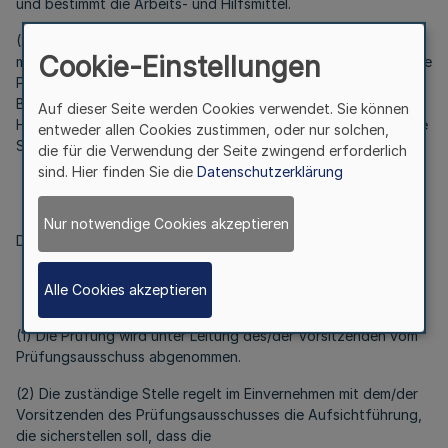
und bestimmt die Arbeits- und Hilfsmittel.
(2) Wird die Prüfung in einer Fachrichtung gleichzeitig von
Cookie-Einstellungen
mehreren Prüfungsausschüssen abgenommen, sind einheitliche
Prüfungsaufgaben, Lösungsvorschläge und Hinweise für die
Bewertung nach § 16 zu beschließen und die Arbeits- und
Auf dieser Seite werden Cookies verwendet. Sie können
Hilfsmittel zu bestimmen. Das Nähere bestimmt die zuständige
entweder allen Cookies zustimmen, oder nur solchen,
Stelle.
die für die Verwendung der Seite zwingend erforderlich
sind. Hier finden Sie die
Datenschutzerklärung
§ 11
Nichtöffentlichkeit
Nur notwendige Cookies akzeptieren
Die Prüfung ist nicht öffentlich.
§ 12
Alle Cookies akzeptieren
Leitung und Aufsicht
(1) Die Prüfung wird unter Leitung des/der Vorsitzenden vom
Prüfungsausschuss abgenommen.
(2) Die zuständige Stelle regelt im Einvernehmen mit dem/der
Vorsitzenden des Prüfungsausschusses die Aufsichtführung,
die sicherstellen soll, dass die